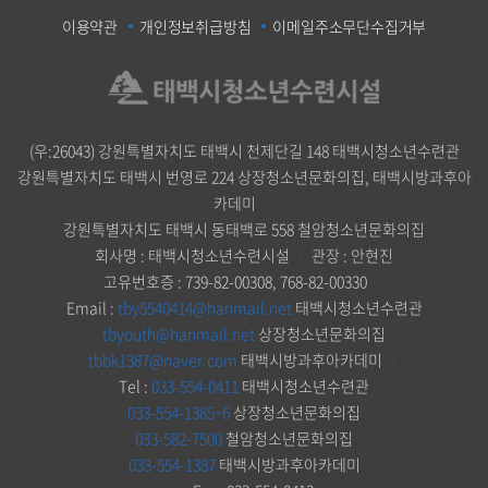
이용약관
개인정보취급방침
이메일주소무단수집거부
(우:26043) 강원특별자치도 태백시 천제단길 148 태백시청소년수련관
강원특별자치도 태백시 번영로 224 상장청소년문화의집, 태백시방과후아
카데미
｜
강원특별자치도 태백시 동태백로 558 철암청소년문화의집
회사명 : 태백시청소년수련시설
｜
관장 : 안현진
고유번호증 : 739-82-00308, 768-82-00330
｜
Email :
tby5540414@hanmail.net
태백시청소년수련관
tbyouth@hanmail.net
상장청소년문화의집
tbbk1387@naver.com
태백시방과후아카데미
｜
Tel :
033-554-0411
태백시청소년수련관
033-554-1385~6
상장청소년문화의집
033-582-7500
철암청소년문화의집
033-554-1387
태백시방과후아카데미