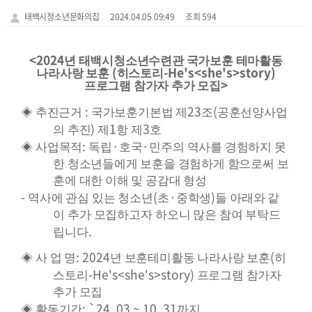
태백시청소년문화의집
2024.04.05 09:49
조회 594
<2024
년 태백시청소년수련관 국가보훈 테마활동
(
-He's<she's>story)
나라사랑 보훈
히스토리
>
프로그램 참가자 추가 모집
:
23
(
◈
추진근거
국가보훈기본법 제
조
공훈선양사업
)
1
3
의 추진
제
항 제
호
:
·
·
◈
사업목적
독립
호국
민주의 역사를 경험하지 못
한 청소년들에게 보훈을 경험하게 함으로써 보
훈에 대한 이해 및 공감대 형성
-
(
·
)
역사에
관심 있는 청소년
초
중학생
들 아래와 같
이 추가 모집하고자 하오니 많은 참여 부탁드
.
립니다
: 2024
(
◈
사 업 명
년 보훈테미활동
나라사랑 보훈
히
-He's<she's>story)
스토리
프로그램 참가자
추가 모집
: `24. 03 ~ 10. 31
◈
활동기간
까지