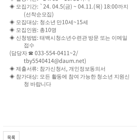
: `24. 04.5(
) ~ 04.11.(
) 18:00
◈
모집기간
금
목
까지
(
)
선착순모집
:
10
~15
◈
모집대상
청소년 만
세
세
:
10
◈
모집인원
총
명
:
◈
신청방법
태백시청소년수련관 방문 또는 이메일
접수
(
033-554-0411~2/
담당자
☎
tby5540414@daum.net)
:
,
◈
제출서류
참가신청서
개인정보동의서
:
◈
참가대상
모든 활동에 참여 가능한 청소년 지원신
청 바랍니다
목록