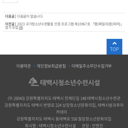
다음글 |
다음글이 없습니다.
이전글 |
2023 국가청소년수련활동 인증 프로그램 제10967호 「팸(패밀리)팜(파머)」
참가 모집
TOP
이용약관
개인정보취급방침
이메일주소무단수집거부
(우:26043) 강원특별자치도 태백시 천제단길 148 태백시청소년수련관
강원특별자치도 태백시 번영로 224 상장청소년문화의집, 태백시방과후아
카데미
｜
강원특별자치도 태백시 동태백로 558 철암청소년문화의집
회사명 : 태백시청소년수련시설
｜
관장 : 안현진